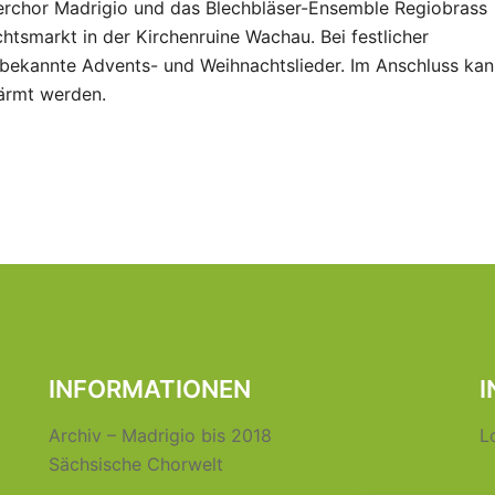
erchor Madrigio und das Blechbläser-Ensemble Regiobrass
smarkt in der Kirchenruine Wachau. Bei festlicher
bekannte Advents- und Weihnachtslieder. Im Anschluss kan
ärmt werden.
INFORMATIONEN
I
Archiv – Madrigio bis 2018
L
Sächsische Chorwelt