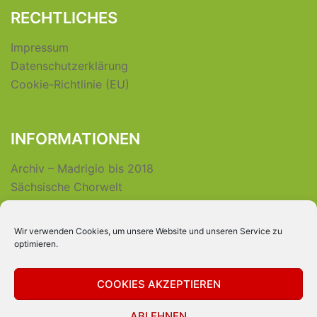
RECHTLICHES
Impressum
Datenschutzerklärung
Cookie-Richtlinie (EU)
INFORMATIONEN
Archiv – Madrigio bis 2018
Sächsische Chorwelt
Wir verwenden Cookies, um unsere Website und unseren Service zu
INTERNER BEREICH
optimieren.
Login für Vereinsmitglieder
COOKIES AKZEPTIEREN
ABLEHNEN