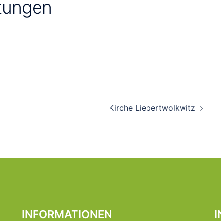
tungen
on
Kirche Liebertwolkwitz
INFORMATIONEN
I