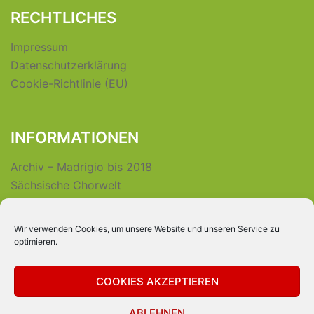
RECHTLICHES
Impressum
Datenschutzerklärung
Cookie-Richtlinie (EU)
INFORMATIONEN
Archiv – Madrigio bis 2018
Sächsische Chorwelt
Wir verwenden Cookies, um unsere Website und unseren Service zu
INTERNER BEREICH
optimieren.
Login für Vereinsmitglieder
COOKIES AKZEPTIEREN
ABLEHNEN