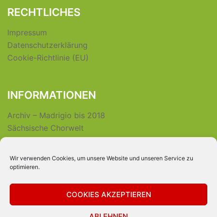
RECHTLICHES
Impressum
Datenschutzerklärung
Cookie-Richtlinie (EU)
INFORMATIONEN
Archiv – Madrigio bis 2018
Sächsische Chorwelt
Wir verwenden Cookies, um unsere Website und unseren Service zu
INTERNER BEREICH
optimieren.
Login für Vereinsmitglieder
COOKIES AKZEPTIEREN
ABLEHNEN