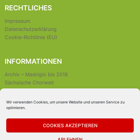
RECHTLICHES
Impressum
Datenschutzerklärung
Cookie-Richtlinie (EU)
INFORMATIONEN
Archiv – Madrigio bis 2018
Sächsische Chorwelt
Wir verwenden Cookies, um unsere Website und unseren Service zu
INTERNER BEREICH
optimieren.
Login für Vereinsmitglieder
COOKIES AKZEPTIEREN
ABLEHNEN