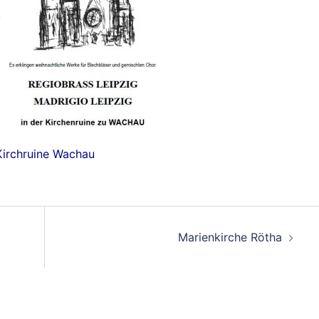
Kirchruine Wachau
on
Marienkirche Rötha